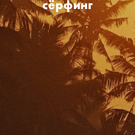
сёрфинг