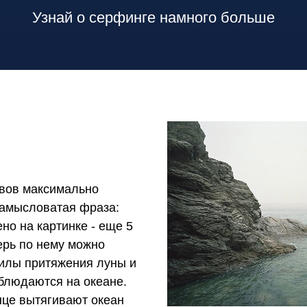
Узнай о серфинге намного больше
ивов максимально
замысловатая фраза:
но на картинке - еще 5
ерь по нему можно
силы притяжения луны и
блюдаются на океане.
нце вытягивают океан