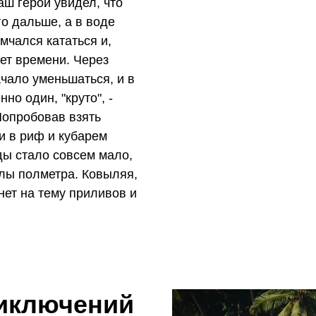
наш герой увидел, что
о дальше, а в воде
мчался кататься и,
ет времени. Через
чало уменьшаться, и в
о один, "круто", -
 Попробовав взять
и в риф и кубарем
ды стало совсем мало,
илы полметра. Ковыляя,
ет на тему приливов и
риключений