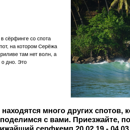
 в сёрфинге со спота
пот, на котором Серёжа
приливе там нет волн, а
 о дно. Это
 находятся много других спотов, 
поделимся с вами. Приезжайте, п
ижайший серфкемп 20.02.19 - 04.03.