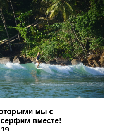
которыми мы с
осерфим вместе!
19.