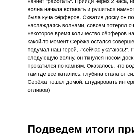
начнет "работать". Прийдя через 2 часа, 
волна начала вставать и рушиться намног
была куча сёрферов. Схватив доску он по
наслаждаясь волнами, совсем потерял сч
некоторое время количество сёрферов на
какой-то момент Серёжа остался совершенн
подумал наш герой, -"сейчас укатаюсь!".
следующую волну, он ткнулся носом доск
прокатился по камням. Оказалось, что во
там где все катались, глубина стала от с
Серёжа пошел домой, штудировать интерн
отливов)
Подведем итоги п