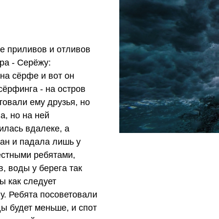
е приливов и отливов
ра - Серёжу:
на сёрфе и вот он
сёрфинга - на остров
товали ему друзья, но
а, но на ней
илась вдалеке, а
ан и падала лишь у
естными ребятами,
, воды у берега так
бы как следует
ну. Ребята посоветовали
ды будет меньше, и спот